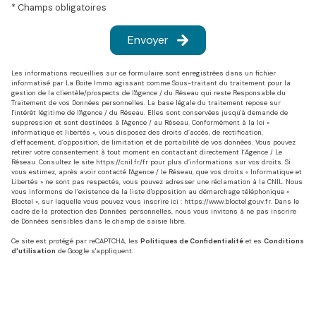
* Champs obligatoires
Envoyer
Les informations recueillies sur ce formulaire sont enregistrées dans un fichier
informatisé par La Boite Immo agissant comme Sous-traitant du traitement pour la
gestion de la clientèle/prospects de l'Agence / du Réseau qui reste Responsable du
Traitement de vos Données personnelles. La base légale du traitement repose sur
l'intérêt légitime de l'Agence / du Réseau. Elles sont conservées jusqu'à demande de
suppression et sont destinées à l'Agence / au Réseau. Conformément à la loi «
informatique et libertés », vous disposez des droits d’accès, de rectification,
d’effacement, d’opposition, de limitation et de portabilité de vos données. Vous pouvez
retirer votre consentement à tout moment en contactant directement l’Agence / Le
Réseau. Consultez le site
https://cnil.fr/fr
pour plus d’informations sur vos droits. Si
vous estimez, après avoir contacté l'Agence / le Réseau, que vos droits « Informatique et
Libertés » ne sont pas respectés, vous pouvez adresser une réclamation à la CNIL. Nous
vous informons de l’existence de la liste d'opposition au démarchage téléphonique «
Bloctel », sur laquelle vous pouvez vous inscrire ici :
https://www.bloctel.gouv.fr
. Dans le
cadre de la protection des Données personnelles, nous vous invitons à ne pas inscrire
de Données sensibles dans le champ de saisie libre.
Ce site est protégé par reCAPTCHA, les
Politiques de Confidentialité
et es
Conditions
d'utilisation
de Google s'appliquent.