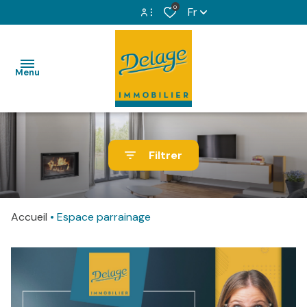
0
Fr
Espace propriétaire
Menu
Espace copropriétaire
VENTES
Filtrer
LOCATIONS
IMMOBILIER
Accueil
Espace parrainage
PROFESSIONNEL
GESTION
LOCATIVE
SYNDIC