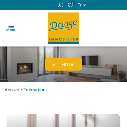
0
Fr
Espace propriétaire
Menu
Espace copropriétaire
VENTES
Filtrer
LOCATIONS
IMMOBILIER
Accueil
Estimation
PROFESSIONNEL
GESTION
LOCATIVE
SYNDIC