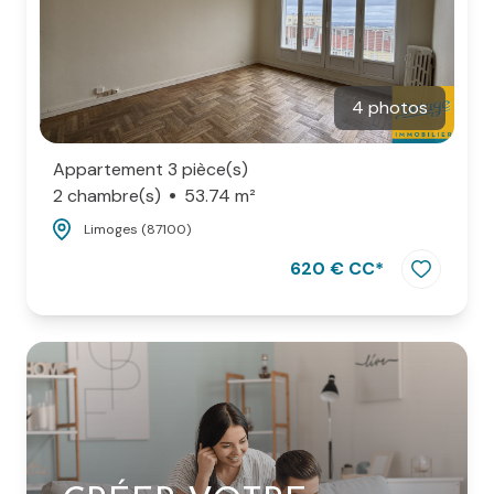
4 photos
Appartement 3 pièce(s)
2 chambre(s)
53.74 m²
Limoges (87100)
620 € CC*