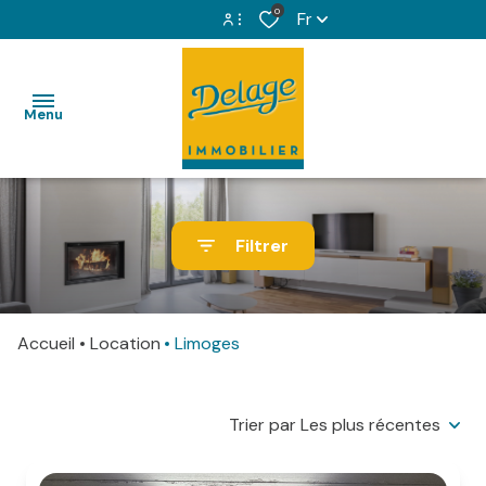
0
Fr
Espace propriétaire
Menu
Espace copropriétaire
VENTES
Filtrer
LOCATIONS
IMMOBILIER
Accueil
Location
Limoges
PROFESSIONNEL
GESTION
Trier par Les plus récentes
LOCATIVE
SYNDIC