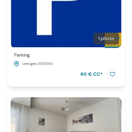
1 photo
Parking
Limoges (87000)
60 € CC*