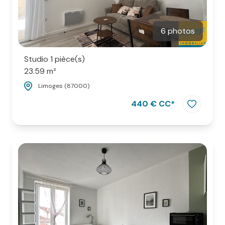
6 photos
Studio 1 pièce(s)
23.59 m²
Limoges (87000)
440 € CC*