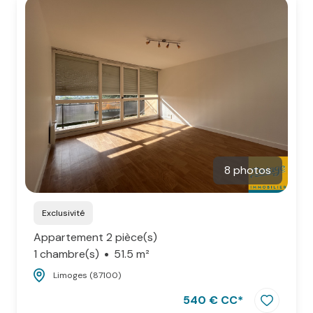
8 photos
Exclusivité
Appartement 2 pièce(s)
1 chambre(s)
51.5 m²
Limoges (87100)
540 € CC*