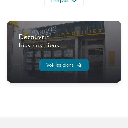
– Syndic de copropriétés
Lire plus
– Expertise immobilière
– Immobilier d’entreprise
Venez découvrir nos annonces de ventes et de
locations à Limoges et ses alentours ; appartements
types studio, T1, T2, T3, T4, T5, meublés, résidences de
Découvrir
standing, pavillons, maisons de ville, maisons
tous nos biens
bourgeoises, immeubles de rapport, terrains, locaux
commerciaux, bureaux, garages, parkings…
Vous souhaitez vendre, acheter ou louer votre bien,
Voir les biens
faire gérer votre patrimoine immobilier, nous sommes
là pour vous conseiller.
Vous bénéficierez de professionnels réactifs,
dynamiques et formés pour vous accompagner dans
vos projets immobilier.
En travaillant avec DELAGE IMMOBILIER vous pourrez
bénéficier du fichier AMEPI de la Haute-Vienne qui
regroupe 20 agences et 90 commerciaux.
Nous vous accueillons du lundi au vendredi de 9h00 à