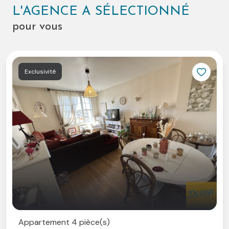
12h00 et de 14h00 à 19h00 et le samedi sur rendez-
L'AGENCE A SÉLECTIONNÉ
vous.
pour vous
A très vite.
Exclusivité
Appartement 4 pièce(s)