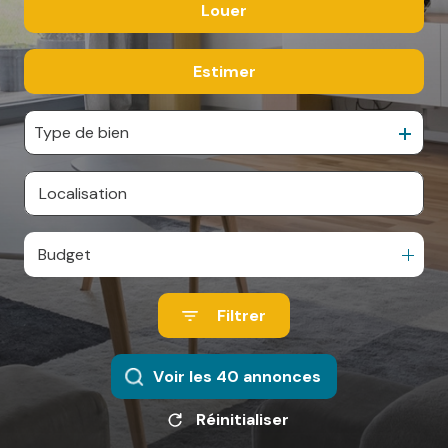
Louer
De l'ancien
ESPACE
De l'immo pro
PARRAINAGE
Estimer
à l'année
De l'immo pro
CONTACT
Type de bien
Budget
Filtrer
Voir les
40
annonces
Réinitialiser