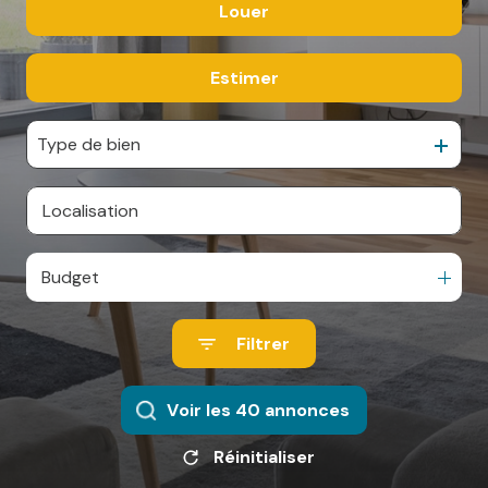
Louer
De l'ancien
ESPACE
De l'immo pro
PARRAINAGE
Estimer
à l'année
De l'immo pro
CONTACT
Type de bien
Budget
Filtrer
Voir les
40
annonces
Réinitialiser