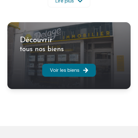
– Syndic de copropriétés
Lire plus
– Expertise immobilière
– Immobilier d’entreprise
Venez découvrir nos annonces de ventes et de
locations à Limoges et ses alentours ; appartements
types studio, T1, T2, T3, T4, T5, meublés, résidences de
Découvrir
standing, pavillons, maisons de ville, maisons
tous nos biens
bourgeoises, immeubles de rapport, terrains, locaux
commerciaux, bureaux, garages, parkings…
Vous souhaitez vendre, acheter ou louer votre bien,
Voir les biens
faire gérer votre patrimoine immobilier, nous sommes
là pour vous conseiller.
Vous bénéficierez de professionnels réactifs,
dynamiques et formés pour vous accompagner dans
vos projets immobilier.
En travaillant avec DELAGE IMMOBILIER vous pourrez
bénéficier du fichier AMEPI de la Haute-Vienne qui
regroupe 20 agences et 90 commerciaux.
Nous vous accueillons du lundi au vendredi de 9h00 à