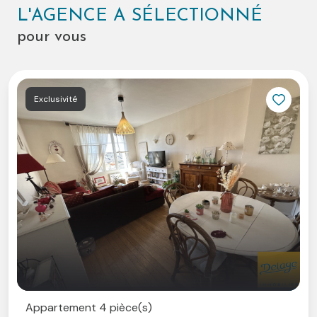
12h00 et de 14h00 à 19h00 et le samedi sur rendez-
L'AGENCE A SÉLECTIONNÉ
vous.
pour vous
A très vite.
Exclusivité
Appartement 4 pièce(s)