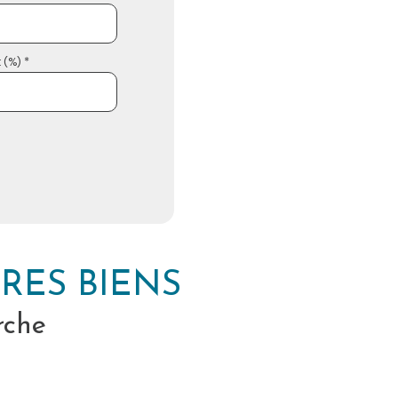
 (%) *
RES BIENS
rche