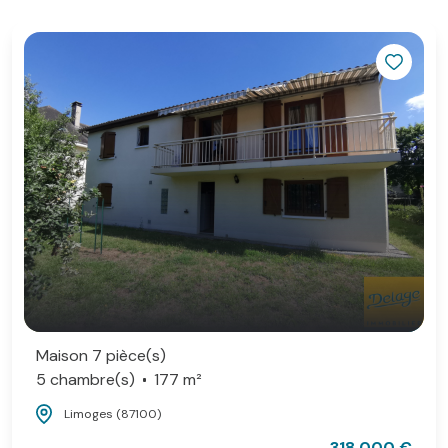
Maison 7 pièce(s)
5 chambre(s)
177 m²
Limoges (87100)
318 000 €