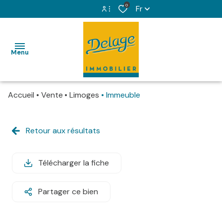
0
Fr
Espace propriétaire
Menu
Espace copropriétaire
Accueil
Vente
Limoges
Immeuble
VENTES
LOCATIONS
Retour aux résultats
IMMOBILIER
PROFESSIONNEL
Télécharger la fiche
GESTION
Partager ce bien
LOCATIVE
SYNDIC