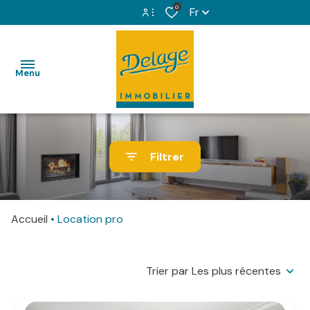
0
Fr
Espace propriétaire
Menu
Espace copropriétaire
VENTES
Filtrer
LOCATIONS
IMMOBILIER
Accueil
Location pro
PROFESSIONNEL
GESTION
Trier par Les plus récentes
LOCATIVE
SYNDIC