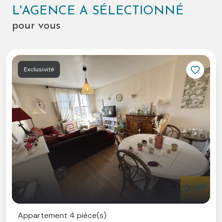
12h00 et de 14h00 à 19h00 et le samedi sur rendez-
L'AGENCE A SÉLECTIONNÉ
vous.
pour vous
A très vite.
vité
E
ment 4 pièce(s)
App