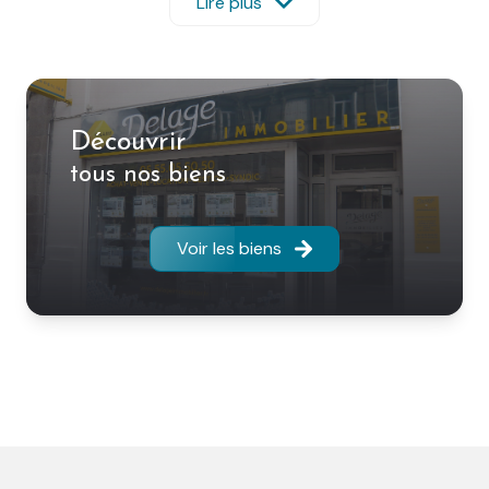
– Syndic de copropriétés
Lire plus
– Expertise immobilière
– Immobilier d’entreprise
Venez découvrir nos annonces de ventes et de
locations à Limoges et ses alentours ; appartements
types studio, T1, T2, T3, T4, T5, meublés, résidences de
Découvrir
standing, pavillons, maisons de ville, maisons
tous nos biens
bourgeoises, immeubles de rapport, terrains, locaux
commerciaux, bureaux, garages, parkings…
Vous souhaitez vendre, acheter ou louer votre bien,
Voir les biens
faire gérer votre patrimoine immobilier, nous sommes
là pour vous conseiller.
Vous bénéficierez de professionnels réactifs,
dynamiques et formés pour vous accompagner dans
vos projets immobilier.
En travaillant avec DELAGE IMMOBILIER vous pourrez
bénéficier du fichier AMEPI de la Haute-Vienne qui
regroupe 20 agences et 90 commerciaux.
Nous vous accueillons du lundi au vendredi de 9h00 à