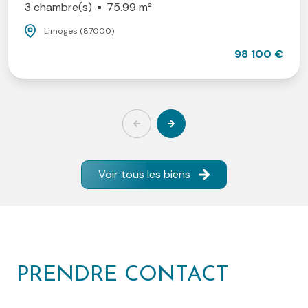
re(s)
75.99 m²
4 c
ges (87000)
98 100 €
Voir tous les biens
PRENDRE CONTACT