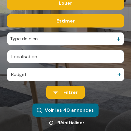
Louer
De l'ancien
ESPACE
De l'immo pro
PARRAINAGE
Estimer
à l'année
De l'immo pro
CONTACT
Type de bien
Budget
Filtrer
Voir les
40
annonces
Réinitialiser