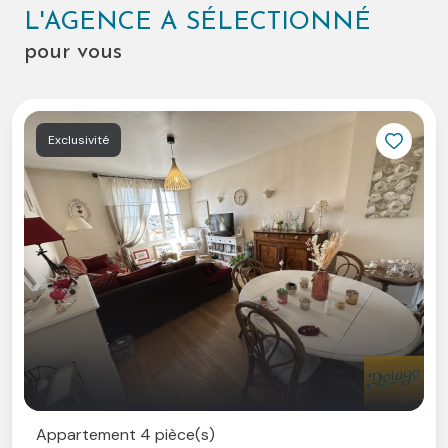
12h00 et de 14h00 à 19h00 et le samedi sur rendez-
L'AGENCE A SÉLECTIONNÉ
vous.
pour vous
A très vite.
Exclusivité
Appartement 4 pièce(s)