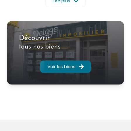
– Syndic de copropriétés
Lire plus
– Expertise immobilière
– Immobilier d’entreprise
Venez découvrir nos annonces de ventes et de
locations à Limoges et ses alentours ; appartements
types studio, T1, T2, T3, T4, T5, meublés, résidences de
Découvrir
standing, pavillons, maisons de ville, maisons
tous nos biens
bourgeoises, immeubles de rapport, terrains, locaux
commerciaux, bureaux, garages, parkings…
Vous souhaitez vendre, acheter ou louer votre bien,
Voir les biens
faire gérer votre patrimoine immobilier, nous sommes
là pour vous conseiller.
Vous bénéficierez de professionnels réactifs,
dynamiques et formés pour vous accompagner dans
vos projets immobilier.
En travaillant avec DELAGE IMMOBILIER vous pourrez
bénéficier du fichier AMEPI de la Haute-Vienne qui
regroupe 20 agences et 90 commerciaux.
Nous vous accueillons du lundi au vendredi de 9h00 à