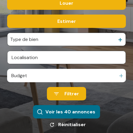
Louer
De l'ancien
ESPACE
De l'immo pro
PARRAINAGE
Estimer
à l'année
De l'immo pro
CONTACT
Type de bien
Budget
Filtrer
Voir les
40
annonces
Réinitialiser