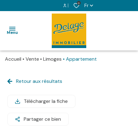
0
Fr
Espace propriétaire
Menu
Espace copropriétaire
Accueil
Vente
Limoges
Appartement
VENTES
LOCATIONS
Retour aux résultats
IMMOBILIER
PROFESSIONNEL
Télécharger la fiche
GESTION
Partager ce bien
LOCATIVE
SYNDIC