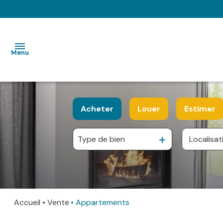
Menu
VENTES
Acheter
Louer
Estimer
LOCATIONS
Type de bien
De l'ancien
à l'année
IMMOBILIER
De l'immo pro
De l'immo pro
PROFESSIONNEL
GESTION
LOCATIVE
Accueil
Vente
Appartements
SYNDIC