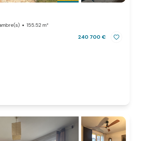
ambre(s)
155.52 m²
240 700 €