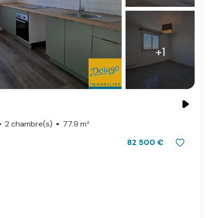
+1
2 chambre(s)
77.9 m²
82 500 €