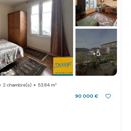
+5
2 chambre(s)
53.84 m²
90 000 €