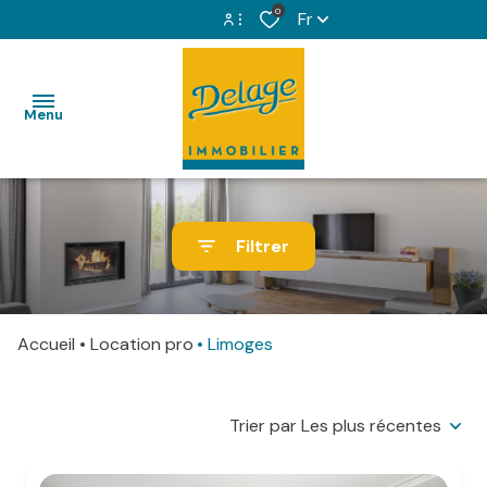
0
Fr
Espace propriétaire
Menu
Espace copropriétaire
VENTES
Filtrer
LOCATIONS
IMMOBILIER
Accueil
Location pro
Limoges
PROFESSIONNEL
GESTION
Trier par Les plus récentes
LOCATIVE
SYNDIC